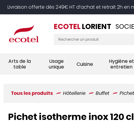
Panneau de gestion des cookies
Livraison offerte dès 249€ HT d’achat et retrait 2h en
ECOTEL
LORIENT
SOCIE
Arts de la
Usage
Hygiène et
Cuisine
table
unique
entretien
Tous les produits
Hôtellerie
Buffet
Piche
Pichet isotherme inox 120 c