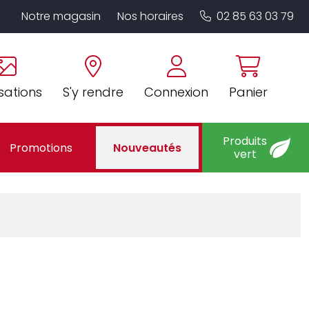
Notre magasin
Nos horaires
02 85 63 03 79
sations
S'y rendre
Connexion
Panier
Produits
Promotions
Nouveautés
vert