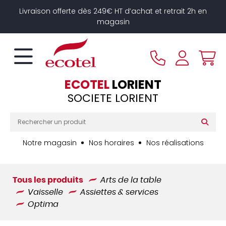
Panneau de gestion des cookies
Livraison offerte dès 249€ HT d’achat et retrait 2h en
magasin
ECOTEL
LORIENT
SOCIETE LORIENT
Notre magasin
Nos horaires
Nos réalisations
Tous les produits
Arts de la table
Vaisselle
Assiettes & services
Optima