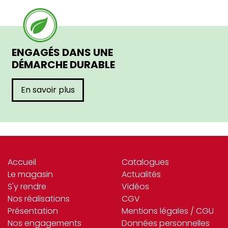
ENGAGÉS DANS UNE
DÉMARCHE DURABLE
En savoir plus
Accueil
Catalogues
Le magasin
Actualités
S'y rendre
Vidéos
Nos réalisations
CGV
Présentation
Mentions légales / CGU
Nos engagements
Données personnelles