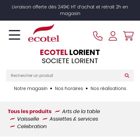
Panneau de gestion des cookies
Livraison offerte dès 249€ HT d’achat et retrait 2h en
magasin
ECOTEL
LORIENT
SOCIETE LORIENT
Notre magasin
Nos horaires
Nos réalisations
Tous les produits
Arts de la table
Vaisselle
Assiettes & services
Celebration