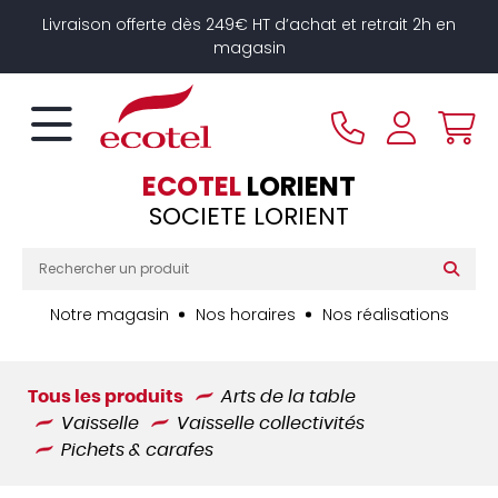
Panneau de gestion des cookies
Livraison offerte dès 249€ HT d’achat et retrait 2h en
magasin
ECOTEL
LORIENT
SOCIETE LORIENT
Notre magasin
Nos horaires
Nos réalisations
Tous les produits
Arts de la table
Vaisselle
Vaisselle collectivités
Pichets & carafes