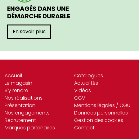
ENGAGÉS DANS UNE
DÉMARCHE DURABLE
En savoir plus
Accueil
Catalogues
Le magasin
Actualités
S'y rendre
Vidéos
Nos réalisations
CGV
Présentation
Mentions légales / CGU
Nos engagements
Données personnelles
Recrutement
Gestion des cookies
Marques partenaires
Contact