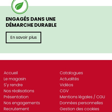
ENGAGÉS DANS UNE
DÉMARCHE DURABLE
En savoir plus
Accueil
Catalogues
Le magasin
Actualités
S'y rendre
Vidéos
Nos réalisations
CGV
Présentation
Mentions légales / CGU
Nos engagements
Données personnelles
Recrutement
Gestion des cookies