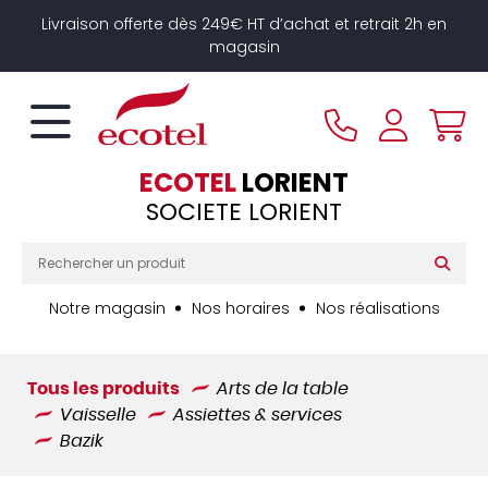
Panneau de gestion des cookies
Livraison offerte dès 249€ HT d’achat et retrait 2h en
magasin
ECOTEL
LORIENT
SOCIETE LORIENT
Notre magasin
Nos horaires
Nos réalisations
Tous les produits
Arts de la table
Vaisselle
Assiettes & services
Bazik