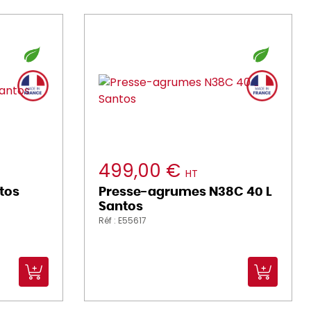
499,00 €
HT
ntos
Presse-agrumes N38C 40 L
Santos
Réf : E55617