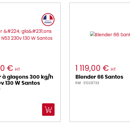
00 €
1 119,00 €
HT
HT
 à glaçons 300 kg/h
Blender 66 Santos
Réf : E1029733
v 130 W Santos
2