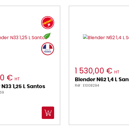
1 530,00 €
HT
00 €
HT
Blender N62 1,4 L Sa
Réf : E1008294
 N33 1,25 L Santos
769