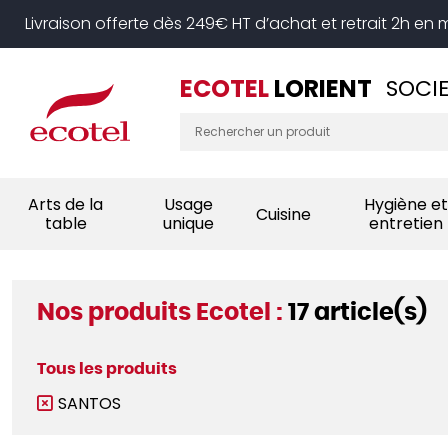
Panneau de gestion des cookies
Livraison offerte dès 249€ HT d’achat et retrait 2h en
ECOTEL
LORIENT
SOCIE
Arts de la
Usage
Hygiène et
Cuisine
table
unique
entretien
Nos produits Ecotel :
17 article(s)
Tous les produits
SANTOS