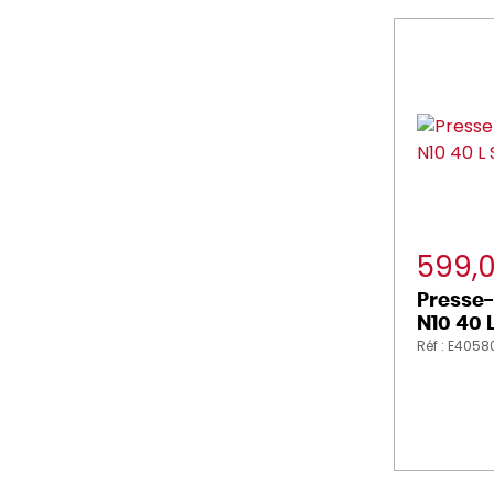
599,
Presse-
N10 40 
Réf : E4058