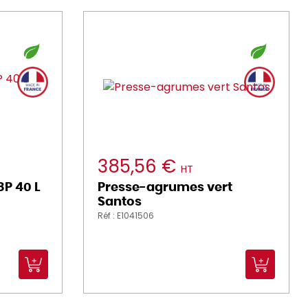
385,56 €
HT
P 40 L
Presse-agrumes vert
Santos
Réf : E1041506