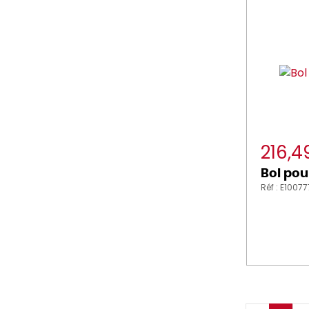
216,
Bol pou
Réf : E1007