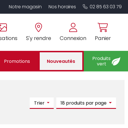
Notre magasin
Nos horaires
02 85 63 03 79
sations
S'y rendre
Connexion
Panier
Produits
Promotions
Nouveautés
vert
Trier
18 produits par page