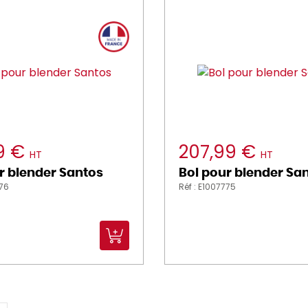
49 €
207,99 €
HT
HT
r blender Santos
Bol pour blender Sa
776
Réf : E1007775