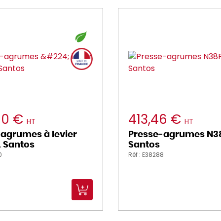
00 €
413,46 €
HT
HT
agrumes à levier
Presse-agrumes N38
L Santos
Santos
0
Réf : E38288