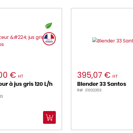
,00 €
395,07 €
HT
HT
ur à jus gris 120 L/h
Blender 33 Santos
Réf : E1032353
13