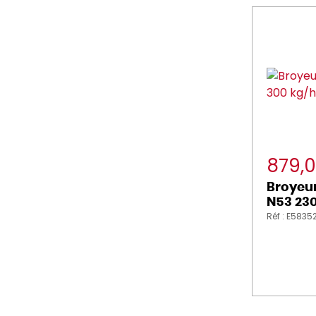
879,
Broyeur
N53 230
Réf : E5835